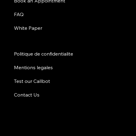
Book an Appointment
FAQ
White Paper
Politique de confidentialite
Mentions legales
Test our Callbot
Contact Us
Callabs LTD Uk company registered at 128 City road, London, EC1V 2NX
Registration Number: 15884499
The company is Own by
Wetake R&D
LTD