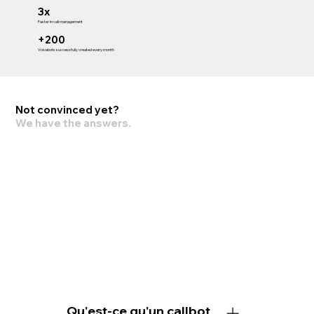
3x
Faster in call management
+200
Voicebots successfully created every month
Not convinced yet?
We have the answers.
Qu'est-ce qu'un callbot