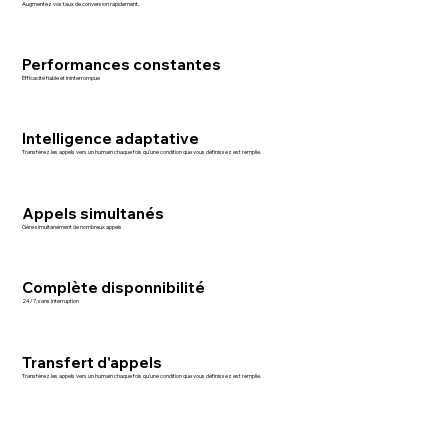
Augmentez vos taux de conversion rapidement.
Performances constantes
Efficacité fiable et ininterrompue
Intelligence adaptative
Transférez les appels vers un humain chaque fois qu'une condition que vous définissez est remplie.
Appels simultanés
Gère simultanément de nombreux appels
Complète disponnibilité
24/7, sans interruption
Transfert d'appels
Transférez les appels vers un humain chaque fois qu'une condition que vous définissez est remplie.