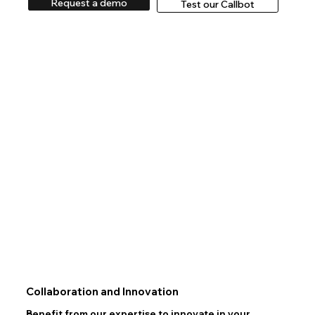
Request a demo
Test our Callbot
Collaboration and Innovation
Benefit from our expertise to innovate in your