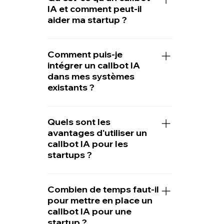
IA et comment peut-il
aider ma startup ?
Un callbot IA est un agent virtuel
automatisé qui utilise
Comment puis-je
intégrer un callbot IA
l'intelligence artificielle pour gérer
dans mes systèmes
les appels téléphoniques. Pour
existants ?
les startups, il peut automatiser la
prospection téléphonique,
Nos callbots IA sont conçus pour
améliorer le support client, et
être facilement intégrés à vos
Quels sont les
réduire les coûts opérationnels.
avantages d'utiliser un
systèmes existants grâce à des
callbot IA pour les
API simples et des outils de
startups ?
configuration intuitifs. Cela
permet une mise en place rapide
Les callbots IA offrent de
et sans interruption de vos
nombreux avantages pour les
Combien de temps faut-il
opérations.
pour mettre en place un
startups, notamment la réduction
callbot IA pour une
des coûts, l'amélioration de
startup ?